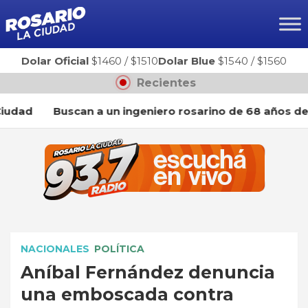
Ir
al
contenido
Dolar Oficial
$1460
/
$1510
Dolar Blue
$1540
/
$1560
Recientes
d
Buscan a un ingeniero rosarino de 68 años desapa
NACIONALES
POLÍTICA
Aníbal Fernández denuncia
una emboscada contra