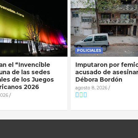
POLICIALES
an el “Invencible
Imputaron por femic
una de las sedes
acusado de asesinar
ales de los Juegos
Débora Bordón
ricanos 2026
agosto 8, 2026
2026