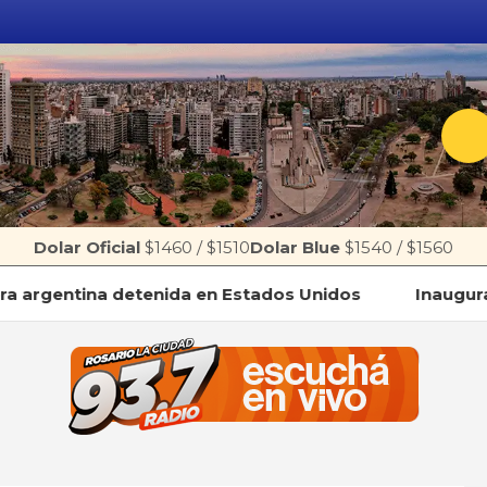
Dolar Oficial
$1460
/
$1510
Dolar Blue
$1540
/
$1560
entina detenida en Estados Unidos
Inauguran el “In