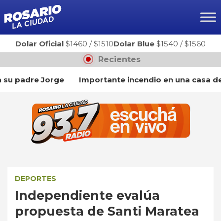
Ir
al
contenido
Dolar Oficial
$1460
/
$1510
Dolar Blue
$1540
/
$1560
Recientes
 padre Jorge
Importante incendio en una casa de la 
DEPORTES
Independiente evalúa
propuesta de Santi Maratea