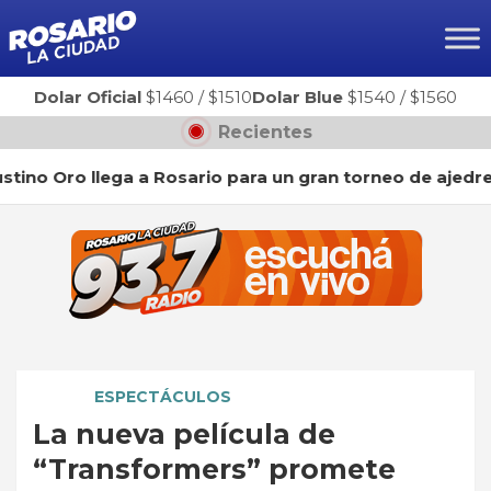
Ir
al
contenido
Dolar Oficial
$1460
/
$1510
Dolar Blue
$1540
/
$1560
Recientes
Oro llega a Rosario para un gran torneo de ajedrez
J
ESPECTÁCULOS
La nueva película de
“Transformers” promete