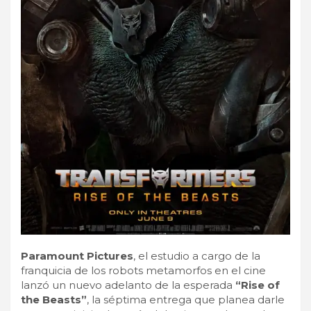
Paramount Pictures
, el estudio a cargo de la
franquicia de los robots metamorfos en el cine
lanzó un nuevo adelanto de la esperada
“Rise of
the Beasts”
, la séptima entrega que planea darle