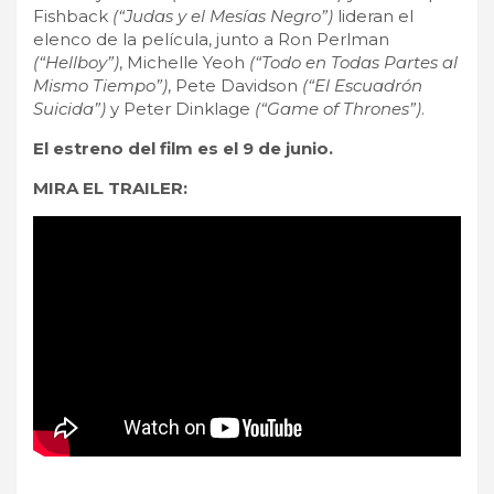
Fishback
(“Judas y el Mesías Negro”)
lideran el
elenco de la película, junto a Ron Perlman
(“Hellboy”)
, Michelle Yeoh
(“Todo en Todas Partes al
Mismo Tiempo”)
, Pete Davidson
(“El Escuadrón
Suicida”)
y Peter Dinklage
(“Game of Thrones”)
.
El estreno del film es el 9 de junio.
MIRA EL TRAILER: