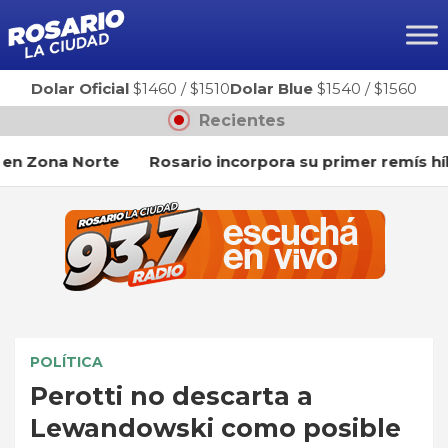
Ir
al
contenido
Dolar Oficial
$1460
/
$1510
Dolar Blue
$1540
/
$1560
Recientes
Zona Norte
Rosario incorpora su primer remís híbrid
POLÍTICA
Perotti no descarta a
Lewandowski como posible